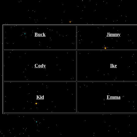
Buck
Jimmy
Cody
Ike
Kid
Emma