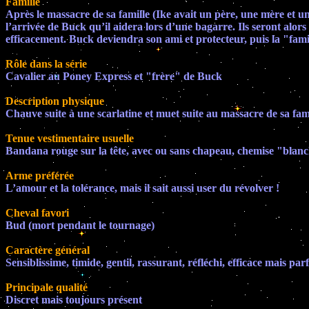
Famille
Après le massacre de sa famille (Ike avait un père, une mère et un
l’arrivée de Buck qu’il aidera lors d’une bagarre. Ils seront a
efficacement. Buck deviendra son ami et protecteur, puis la "famil
Rôle dans la série
Cavalier au Poney Express et "frère" de Buck
Description physique
Chauve suite à une scarlatine et muet suite au massacre de sa famil
Tenue vestimentaire usuelle
Bandana rouge sur la tête, avec ou sans chapeau, chemise "blanch
Arme préférée
L’amour et la tolérance, mais il sait aussi user du révolver !
Cheval favori
Bud (mort pendant le tournage)
Caractère général
Sensiblissime, timide, gentil, rassurant, réfléchi, efficace mais parf
Principale qualité
Discret mais toujours présent