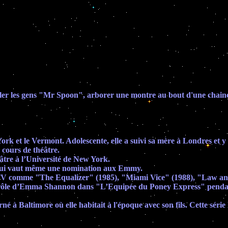
eler les gens "Mr Spoon", arborer une montre au bout d'une chainet
ork et le Vermont. Adolescente, elle a suivi sa mère à Londres et y
s cours de théâtre.
âtre à l’Université de New York.
i lui vaut même une nomination aux Emmy.
s TV comme "The Equalizer" (1985), "Miami Vice" (1988), "Law an
e rôle d’Emma Shannon dans "L’Equipée du Poney Express" pendant
né à Baltimore où elle habitait à l'époque avec son fils. Cette sér