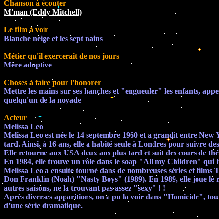
Chanson à écouter
M'man (Eddy Mitchell)
Le film à voir
Blanche neige et les sept nains
Métier qu'il exercerait de nos jours
Mère adoptive
Choses à faire pour l'honorer
Mettre les mains sur ses hanches et "engueuler" les enfants, app
quelqu'un de la noyade
Acteur
Melissa Leo
Melissa Leo est née le 14 septembre 1960 et a grandit entre New Y
tard. Ainsi, à 16 ans, elle a habité seule à Londres pour suivre de
Elle retourne aux USA deux ans plus tard et suit des cours de thé
En 1984, elle trouve un rôle dans le soap "All my Children" qu
Melissa Leo a ensuite tourné dans de nombreuses séries et film
Don Franklin (Noah) "Nasty Boys" (1989). En 1989, elle joue l
autres saisons, ne la trouvant pas assez "sexy" ! !
Après diverses apparitions, on a pu la voir dans "Homicide", tour
d’une série dramatique.