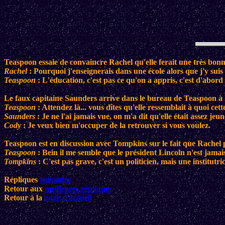
Teaspoon essaie de convaincre Rachel qu'elle ferait une très bonne
Rachel
: Pourquoi j'enseignerais dans une école alors que j'y suis
Teaspoon
: L'éducation, c'est pas ce qu'on a appris, c'est d'abor
Le faux capitaine Saunders arrive dans le bureau de Teaspoon à 
Teaspoon
: Attendez là... vous dîtes qu'elle ressemblait à quoi cet
Saunders
: Je ne l'ai jamais vue, on m'a dit qu'elle était assez jeun
Cody
: Je veux bien m'occuper de la retrouver si vous voulez.
Teaspoon est en discussion avec Tompkins sur le fait que Rachel peut
Teaspoon
: Bein il me semble que le président Lincoln n'est jamais 
Tompkins
: C'est pas grave, c'est un politicien, mais une institutric
Répliques
suivantes
Retour aux
meilleures répliques
Retour à la
page d'accueil