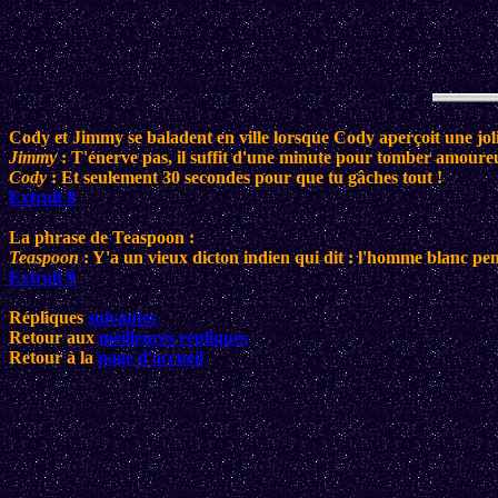
Cody et Jimmy se baladent en ville lorsque Cody aperçoit une jolie
Jimmy
: T'énerve pas, il suffit d'une minute pour tomber amoure
Cody
: Et seulement 30 secondes pour que tu gâches tout !
Extrait 8
La phrase de Teaspoon :
Teaspoon
: Y'a un vieux dicton indien qui dit : l'homme blanc pen
Extrait 9
Répliques
suivantes
Retour aux
meilleures répliques
Retour à la
page d'accueil