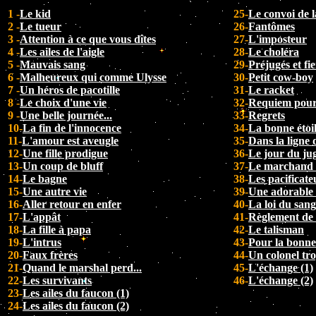
1 -
Le kid
25-
Le convoi de l
2 -
Le tueur
26-
Fantômes
3 -
Attention à ce que vous dîtes
27-
L'imposteur
4 -
Les ailes de l'aigle
28-
Le choléra
5 -
Mauvais sang
29-
Préjugés et fie
6 -
Malheureux qui comme Ulysse
30-
Petit cow-boy
7 -
Un héros de pacotille
31-
Le racket
8 -
Le choix d'une vie
32-
Requiem pour
9 -
Une belle journée...
33-
Regrets
10-
La fin de l'innocence
34-
La bonne étoi
11-
L'amour est aveugle
35-
Dans la ligne 
12-
Une fille prodigue
36-
Le jour du ju
13-
Un coup de bluff
37-
Le marchand d
14-
Le bagne
38-
Les pacificate
15-
Une autre vie
39-
Une adorable 
16-
Aller retour en enfer
40-
La loi du sang
17-
L'appât
41-
Règlement de
18-
La fille à papa
42-
Le talisman
19-
L'intrus
43-
Pour la bonne
20-
Faux frères
44-
Un colonel tro
21-
Quand le marshal perd...
45-
L'échange (1)
22-
Les survivants
46-
L'échange (2)
23-
Les ailes du faucon (1)
24-
Les ailes du faucon (2)