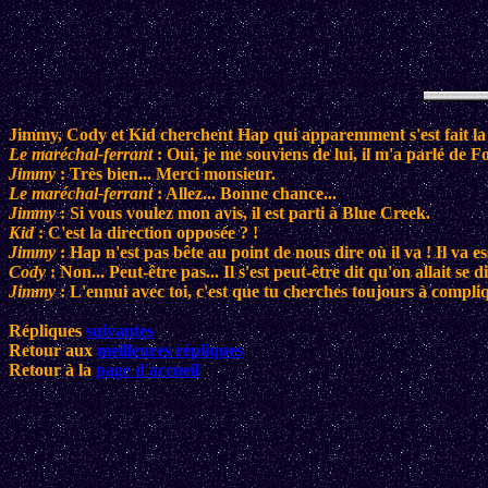
Jimmy, Cody et Kid cherchent Hap qui apparemment s'est fait la ma
Le maréchal-ferrant
: Oui, je me souviens de lui, il m'a parlé de Fo
Jimmy
: Très bien... Merci monsieur.
Le maréchal-ferrant
: Allez... Bonne chance...
Jimmy
: Si vous voulez mon avis, il est parti à Blue Creek.
Kid
: C'est la direction opposée ? !
Jimmy
: Hap n'est pas bête au point de nous dire où il va ! Il va 
Cody
: Non... Peut-être pas... Il s'est peut-être dit qu'on allait se 
Jimmy
: L'ennui avec toi, c'est que tu cherches toujours à compliq
Répliques
suivantes
Retour aux
meilleures répliques
Retour à la
page d'accueil