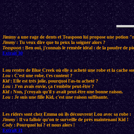
Jimmy a une rage de dents et Teaspoon lui propose une potion "
Jimmy
: Tu veux dire que tu peux la soigner alors ?
Teaspoon
: Ben oui, j'connais le remède idéal : de la poudre de pi
Extrait 30
Lou rentre de Blue Creek où elle a acheté une robe et la cache so
Lou
: C'est une robe, t'es content ?
Kid
: Elle est très jolie, pourquoi l'as-tu acheté ?
Lou
: J'en avais envie, ça t'embête peut-être ?
Kid
: Non, j'croyais qu'il y avait peut-être une bonne raison.
Lou
: Je suis une fille Kid, c'est une raison suffisante.
Les riders sont chez Emma où ils découvrent Lou avec sa robe :
Jimmy
: Il va falloir qu'on te surveille de près maintenant Kid !
Cody
: Pourquoi lui ? et nous alors !
Extrait 31